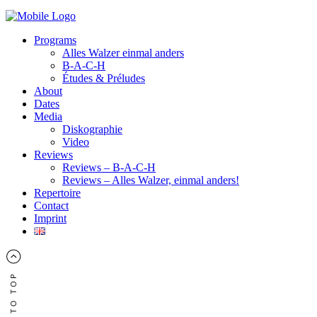
Programs
Alles Walzer einmal anders
B-A-C-H
Études & Préludes
About
Dates
Media
Diskographie
Video
Reviews
Reviews – B-A-C-H
Reviews – Alles Walzer, einmal anders!
Repertoire
Contact
Imprint