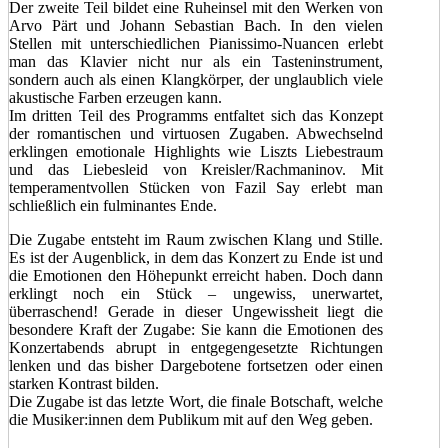
Der zweite Teil bildet eine Ruheinsel mit den Werken von
Arvo Pärt und Johann Sebastian Bach. In den vielen
Stellen mit unterschiedlichen Pianissimo-Nuancen erlebt
man das Klavier nicht nur als ein Tasteninstrument,
sondern auch als einen Klangkörper, der unglaublich viele
akustische Farben erzeugen kann.
Im dritten Teil des Programms entfaltet sich das Konzept
der romantischen und virtuosen Zugaben. Abwechselnd
erklingen emotionale Highlights wie Liszts Liebestraum
und das Liebesleid von Kreisler/Rachmaninov. Mit
temperamentvollen Stücken von Fazil Say erlebt man
schließlich ein fulminantes Ende.
Die Zugabe entsteht im Raum zwischen Klang und Stille.
Es ist der Augenblick, in dem das Konzert zu Ende ist und
die Emotionen den Höhepunkt erreicht haben. Doch dann
erklingt noch ein Stück – ungewiss, unerwartet,
überraschend! Gerade in dieser Ungewissheit liegt die
besondere Kraft der Zugabe: Sie kann die Emotionen des
Konzertabends abrupt in entgegengesetzte Richtungen
lenken und das bisher Dargebotene fortsetzen oder einen
starken Kontrast bilden.
Die Zugabe ist das letzte Wort, die finale Botschaft, welche
die Musiker:innen dem Publikum mit auf den Weg geben.