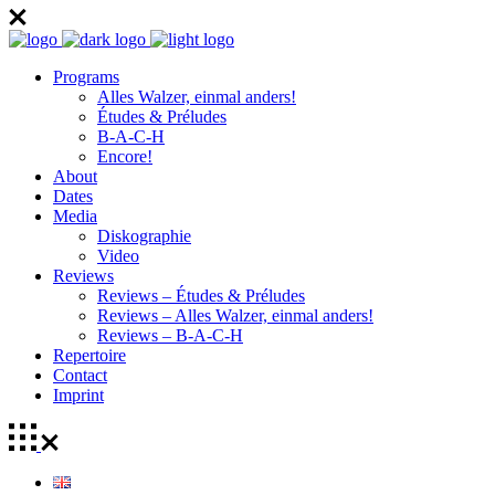
Programs
Alles Walzer, einmal anders!
Études & Préludes
B-A-C-H
Encore!
About
Dates
Media
Diskographie
Video
Reviews
Reviews – Études & Préludes
Reviews – Alles Walzer, einmal anders!
Reviews – B-A-C-H
Repertoire
Contact
Imprint