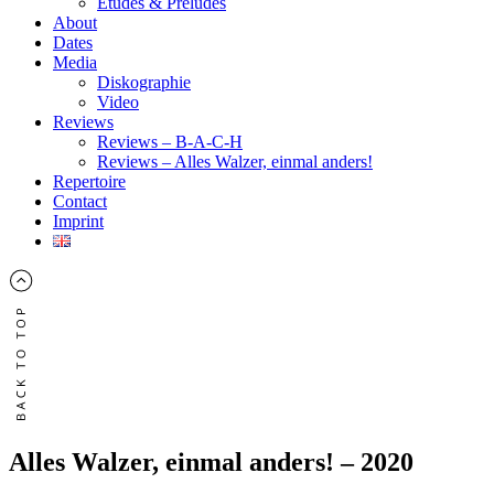
Études & Préludes
About
Dates
Media
Diskographie
Video
Reviews
Reviews – B-A-C-H
Reviews – Alles Walzer, einmal anders!
Repertoire
Contact
Imprint
Alles Walzer, einmal anders! – 2020