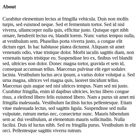
About
Curabitur elementum lectus at fringilla vehicula. Duis non mollis
turpis, sed euismod neque. Sed et fermentum tortor. Sed id nisl
viverra, ullamcorper nulla quis, efficitur justo. Quisque eget nibh
ornare, hendrerit lectus eu, blandit lorem. Nunc varius tempus nulla,
at vestibulum sem. Phasellus porta viverra justo, a congue elit
dictum eget. In hac habitasse platea dictumst. Aliquam sit amet
venenatis odio, vitae tristique dolor. Morbi iaculis sagittis diam, non
venenatis turpis tristique eu. Suspendisse leo ex, finibus vel blandit
sed, ultricies non dolor. Donec magna tortor, gravida et sem id,
consequat accumsan tellus. Maecenas pulvinar elit eget sodales
lacinia. Vestibulum luctus arcu ipsum, a varius dolor volutpat a. Sed
urna magna, ultrices vel magna quis, laoreet tincidunt tellus.
Maecenas quis augue sed nisl ultrices tempus. Nam sed mi justo.
Curabitur fringilla, enim id dapibus ultricies, lectus libero congue
risus, a eleifend libero felis euismod libero. Nam a purus sit amet mi
fringilla malesuada. Vestibulum facilisis luctus pellentesque. Etiam
vitae malesuada lectus, sed sagittis ligula. Suspendisse sed nulla
vulputate, rutrum metus nec, consectetur nunc. Mauris bibendum
sem ac dui vestibulum, at elementum mauris sollicitudin. Nulla
facilisi. Duis id luctus nibh. Sed eu fringilla purus. Vestibulum in elit
orci. Pellentesque sagittis viverra rutrum.