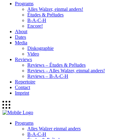
Programs
Alles Walzer, einmal anders!
Études & Préludes
B-A-C-H
Encore!
About
Dates
Media
Diskographie
Video
Reviews
Reviews – Études & Préludes
Reviews – Alles Walzer, einmal anders!
Reviews – B-A-C-H
Repertoire
Contact
Imprint
Programs
Alles Walzer einmal anders
B-A-C-H