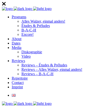
Programs
Alles Walzer, einmal anders!
Études & Préludes
B-A-C-H
Encore!
About
Dates
Media
Diskographie
Video
Reviews
Reviews – Études & Préludes
Reviews – Alles Walzer, einmal anders!
Reviews – B-A-C-H
Repertoire
Contact
Imprint