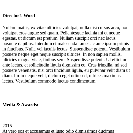
Director’s Word
Nullam mattis, ex vitae ultricies volutpat, nulla nisi cursus arcu, non
volutpat eros augue sed quam. Pellentesque lacinia mi et neque
egestas, ut dictum est pretium. Nullam suscipit orci nec lacus
posuere dapibus. Interdum et malesuada fames ac ante ipsum primis
in faucibus. Nulla vel iaculis lectus. Suspendisse potenti. Vestibulum
posuere neque eget neque suscipit ultrices. In non sapien mollis,
ultricies magna vitae, finibus sem. Suspendisse potenti. Ut efficitur
ante lectus, et sollicitudin ligula dignissim eu. Cras fringilla, mi sed
posuere venenatis, nisi orci tincidunt ligula, eu pulvinar velit diam ut
diam. Proin neque velit, dictum eget odio sed, ultrices maximus
lectus. Vestibulum commodo luctus condimentum.
Media & Awards:
2015
At vero eos et accusamus et iusto odio dignissimos ducimus